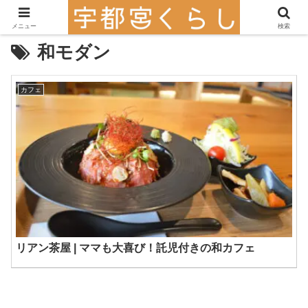
メニュー
検索
和モダン
カフェ
リアン茶屋 | ママも大喜び！託児付きの和カフェ