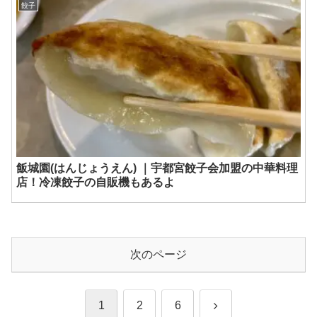
餃子
飯城園(はんじょうえん) ｜宇都宮餃子会加盟の中華料理
店！冷凍餃子の自販機もあるよ
次のページ
次
1
2
6