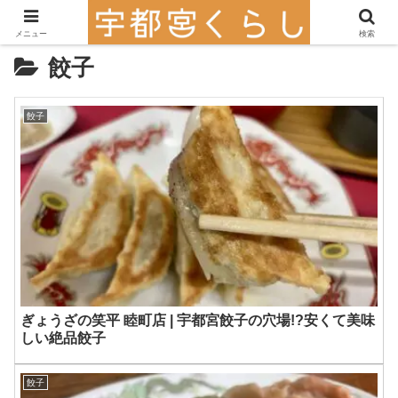
メニュー
検索
餃子
餃子
ぎょうざの笑平 睦町店 | 宇都宮餃子の穴場!?安くて美味
しい絶品餃子
餃子