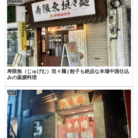
ラーメン
寿限無（じゅげむ）坦々麺 | 餃子も絶品な本場中国仕込
みの薬膳料理
餃子