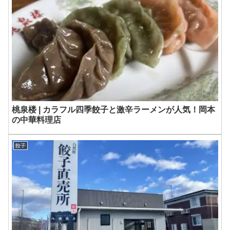
桃泉楼 | カラフル四季餃子と激辛ラーメンが人気！岡本
の中華料理店
餃子