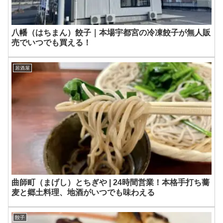
八幡（はちまん）餃子｜本場宇都宮の冷凍餃子が無人販
売でいつでも買える！
居酒屋
曲師町（まげし）とちぎや | 24時間営業！本格手打ち蕎
麦と郷土料理、地酒がいつでも味わえる
餃子