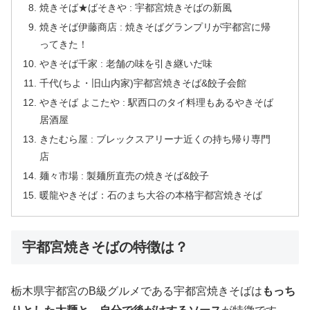
焼きそば★ばそきや : 宇都宮焼きそばの新風
焼きそば伊藤商店 : 焼きそばグランプリが宇都宮に帰
ってきた！
やきそば千家 : 老舗の味を引き継いだ味
千代(ちよ・旧山内家)宇都宮焼きそば&餃子会館
やきそば よこたや : 駅西口のタイ料理もあるやきそば
居酒屋
きたむら屋 : ブレックスアリーナ近くの持ち帰り専門
店
麺々市場 : 製麺所直売の焼きそば&餃子
暖龍やきそば：石のまち大谷の本格宇都宮焼きそば
宇都宮焼きそばの特徴は？
栃木県宇都宮のB級グルメである宇都宮焼きそばは
もっち