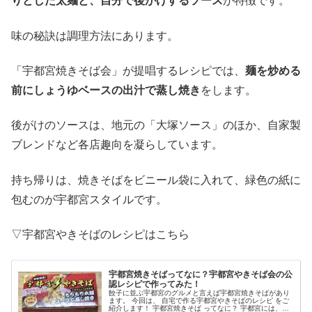
りとした太麺と、自分で後がけするソース
が特徴です。
味の秘訣は調理方法にあります。
「宇都宮焼きそば会」が提唱するレシピでは、
麺を炒める
前にしょうゆベースの出汁で蒸し焼き
をします。
後がけのソースは、地元の「大塚ソース」のほか、自家製
ブレンドなど各店趣向を凝らしています。
持ち帰りは、焼きそばをビニール袋に入れて、緑色の紙に
包むのが宇都宮スタイルです。
▽宇都宮やきそばのレシピはこちら
宇都宮焼きそばってなに？宇都宮やきそば会の公
認レシピで作ってみた！
餃子に並ぶ宇都宮のグルメと言えば宇都宮焼きそばがあり
ます。 今回は、 自宅で作る宇都宮やきそばのレシピ をご
紹介します！ 宇都宮焼きそば ってなに？ 宇都宮には、老