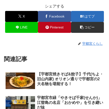
シェアする
X
Facebook
はてブ
LINE
Pinterest
コピー
宇都宮くらし
関連記事
【宇都宮焼きそば&餃子】千代(ちよ・
焼きそば
旧山内家) オリオン通りで宇都宮の2
大名物を堪能する！
宇都宮市緑「やきそば千家(せんか)」
焼きそば
江曽島の名店「おかめや」を引き継い
だ味