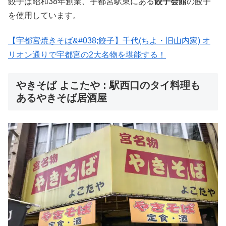
餃子は昭和38年創業、宇都宮駅東にある
餃子会館
の餃子
を使用しています。
【宇都宮焼きそば&#038;餃子】千代(ちよ・旧山内家) オ
リオン通りで宇都宮の2大名物を堪能する！
やきそば よこたや : 駅西口のタイ料理も
あるやきそば居酒屋