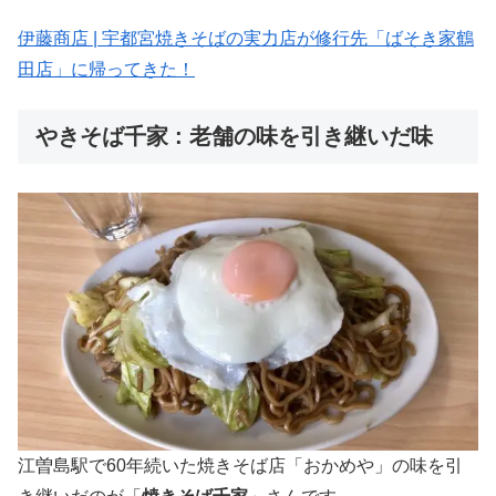
伊藤商店 | 宇都宮焼きそばの実力店が修行先「ばそき家鶴
田店」に帰ってきた！
やきそば千家 : 老舗の味を引き継いだ味
江曽島駅で60年続いた焼きそば店「おかめや」の味を引