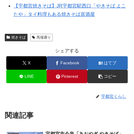
【宇都宮焼きそば】JR宇都宮駅西口「やきそば よこ
たや」タイ料理もある焼きそば居酒屋
焼きそば
馬場通り
シェアする
X
Facebook
はてブ
LINE
Pinterest
コピー
宇都宮くらし
関連記事
宇都宮市今泉「あおやぎ やきそば」