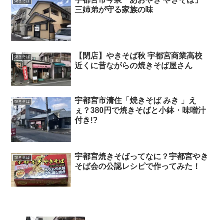
焼きそば
三姉弟が守る家族の味
【閉店】やきそば秋 宇都宮商業高校
焼きそば
近くに昔ながらの焼きそば屋さん
宇都宮市清住「焼きそば みき 」え
焼きそば
ぇ？380円で焼きそばと小鉢・味噌汁
付き!?
宇都宮焼きそばってなに？宇都宮やき
焼きそば
そば会の公認レシピで作ってみた！