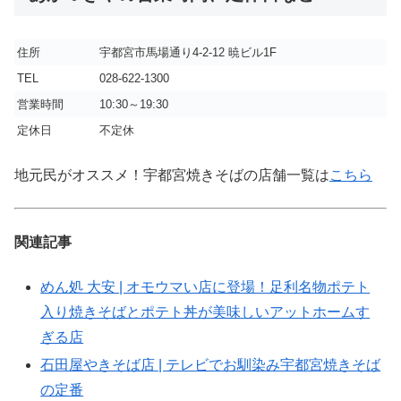
住所
宇都宮市馬場通り4-2-12 暁ビル1F
TEL
028-622-1300
営業時間
10:30～19:30
定休日
不定休
地元民がオススメ！宇都宮焼きそばの店舗一覧は
こちら
関連記事
めん処 大安 | オモウマい店に登場！足利名物ポテト
入り焼きそばとポテト丼が美味しいアットホームす
ぎる店
石田屋やきそば店 | テレビでお馴染み宇都宮焼きそば
の定番