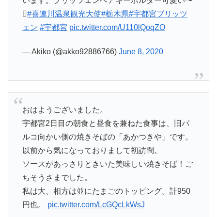
います。ブリッツェンベアキーホルダー可愛い〜

#喜連川温泉観光大使
#栃木県
#宇都宮ブリッツ
ェン
#宇都宮
pic.twitter.com/U110lQoqZO
— Akiko (@akko92886766)
June 8, 2020
おはようございました。
宇都宮2日目の朝食と昼食を兼ねた食事は、旧パ
ルコ向かい側の焼きそばの「あかつきや」です。
以前から気になっておりまして初訪問。
ソースがあっさりときいた美味しい焼きそば！ご
ちそうさまでした。
私は大、相方は並にたまごのトッピング。計950
円也。
pic.twitter.com/LcGQcLkWsJ