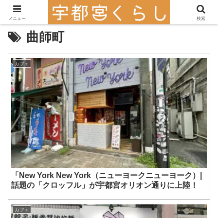
メニュー
検索
曲師町
カフェ
「New York New York（ニューヨークニューヨーク）|
話題の「クロッフル」が宇都宮オリオン通りに上陸！
カフェ