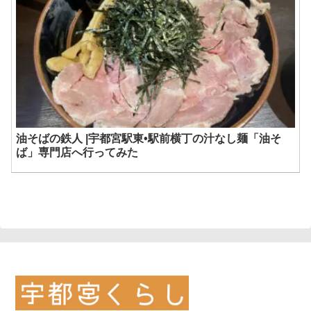
油そばの鉄人 |宇都宮駅東•駅前横丁の汁なし麺「油そ
ば」専門店へ行ってみた