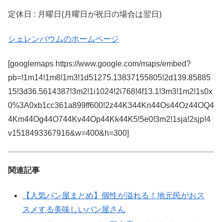
定休日 : 月曜日(月曜日が祝日の場合は翌日)
シェレンバウムのホームページ
[googlemaps https://www.google.com/maps/embed?
pb=!1m14!1m8!1m3!1d51275.13837155805!2d139.85885
15!3d36.5614387!3m2!1i1024!2i768!4f13.1!3m3!1m2!1s0x
0%3A0xb1cc361a899ff600!2z44K344Kn44Os44Oz44OQ4
4Km44Og44O744Kv44Op44Kk44K5!5e0!3m2!1sja!2sjp!4
v1518493367916&w=400&h=300]
関連記事
【人気パン屋まとめ】個性が溢れる！地元民がおス
スメする美味しいパン屋さん