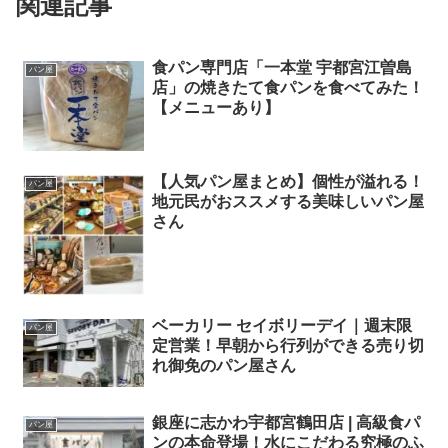
関連記事
食パン専門店「一本堂 宇都宮江曽島
パン屋
店」の焼きたて食パンを食べてみた！
【メニューあり】
【人気パン屋まとめ】個性が溢れる！
パン屋
地元民がおススメする美味しいパン屋
さん
ベーカリー セイボリーデイ｜週末限
パン屋
定営業！早朝から行列ができる売り切
れ御免のパン屋さん
銀座に志かわ宇都宮鶴田店 | 高級食パ
パン屋
ンの本命登場！水にこだわる究極のふ