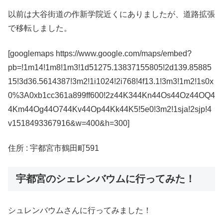
以前は大谷街道の作新学院近くにありましたが、道路拡張
で移転しました。
[googlemaps https://www.google.com/maps/embed?
pb=!1m14!1m8!1m3!1d51275.13837155805!2d139.85885
15!3d36.5614387!3m2!1i1024!2i768!4f13.1!3m3!1m2!1s0x
0%3A0xb1cc361a899ff600!2z44K344Kn44Os44Oz44OQ4
4Km44Og44O744Kv44Op44Kk44K5!5e0!3m2!1sja!2sjp!4
v1518493367916&w=400&h=300]
住所 : 宇都宮市鶴田町591
宇都宮のシェレンバウムに行ってみた！
シュレンバウムさんに行ってみました！