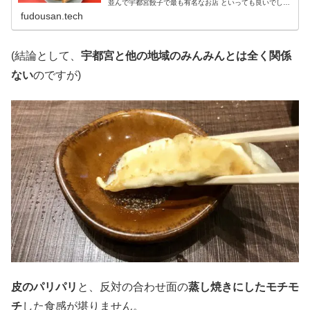
並んで宇都宮餃子で最も有名なお店 といっても良いでしょ
う。 発祥の地である宮島町の本店は、餃子を求める方で連
fudousan.tech
日行列が出来ています。
(結論として、
宇都宮と他の地域のみんみんとは全く関係
ない
のですが)
皮のパリパリ
と、反対の合わせ面の
蒸し焼きにしたモチモ
チ
した食感が堪りません。