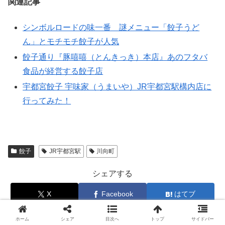
関連記事
シンボルロードの味一番 謎メニュー「餃子うど
ん」とモチモチ餃子が人気
餃子通り『豚嘻嘻（とんきっき）本店』あのフタバ
食品が経営する餃子店
宇都宮餃子 宇味家（うまいや）JR宇都宮駅構内店に
行ってみた！
餃子
JR宇都宮駅
川向町
シェアする
X
Facebook
はてブ
LINE
Pinterest
コピー
ホーム
シェア
目次へ
トップ
サイドバー