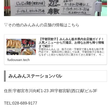
▽その他のみんみんの店舗の情報はこちら
【宇都宮餃子】みんみん栃木県内全店舗ガイド！
人気メニューから穴場店、お得なお持ち帰り情報
まで紹介！
宇都宮みんみん は、餃子の街・宇都宮で最も有名な餃子専
門店です。 昭和33年に開店して以来、宇都宮餃子が有名に
なるずっと前から地元の方に愛されてきた老舗です。 今で
は 宇都宮市内に7店舗、栃木県内では10店舗 あります。
fudousan.tech
みんみんステーションバル
住所:宇都宮市川向町1-23 JR宇都宮駅(西口)駅ビル3F
TEL:028-689-9177