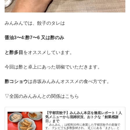
みんみんでは、餃子のタレは
醤油3〜4:酢7〜6 又は酢のみ
と酢多目
をオススメしています。
今回は酢と卓上にあった胡椒でいただきます。
酢コショウ
は赤坂みんみんオススメの食べ方です。
▽全国のみんみんとの関係はこちら
【宇都宮餃子】みんみん本店を徹底レポート！人
気メニューから混雑状況、おトクな「創業感謝
日」まで
「 みんみん 」は昭和33年に創業した宇都宮餃子の老舗で
す。 テレビでも多数取材され、 近くにある「まさし」と