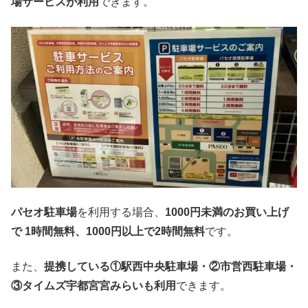
場サービスが利用
できます。
パセオ駐車場
を利用する場合、
1000円未満のお買い上げ
で 1時間無料、1000円以上で2時間無料
です。
また、
提携している①駅西中央駐車場・②市営西駐車場・
③タイムズ宇都宮宮みらいも利用
できます。