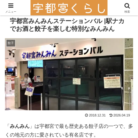
メニュー
検索
宇都宮みんみんステーションバル |駅ナカ
でお酒と餃子を楽しむ特別なみんみん
餃子
2018.12.31
2026.04.19
「
みんみん
」は宇都宮で最も歴史ある餃子店の一つで、多
くの地元の方に愛されている有名店です。