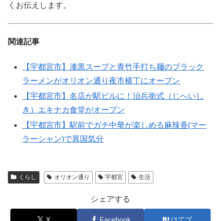
くお伝えします。
関連記事
【宇都宮市】漆黒スープと青竹手打ち麺のブラック
ラーメンがオリオン通り夜市横丁にオープン
【宇都宮市】名店が駅ビルに！治兵衛式（じへいし
き）エキナカ食堂がオープン
【宇都宮市】駅前でガチ中華が楽しめる麻辣香(マー
ラーシャン)で異国気分
くらし
オリオン通り
宇都宮
生活
シェアする
X
Facebook
はてブ