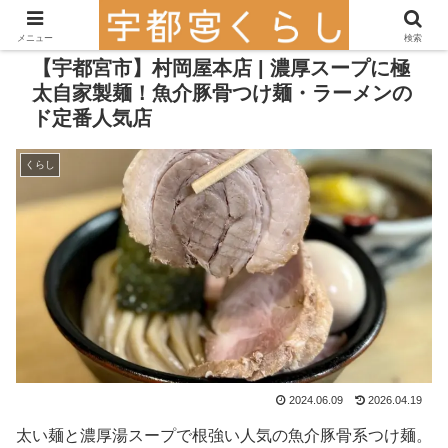
メニュー
検索
【宇都宮市】村岡屋本店 | 濃厚スープに極
太自家製麺！魚介豚骨つけ麺・ラーメンの
ド定番人気店
くらし
2024.06.09
2026.04.19
太い麺と濃厚湯スープで根強い人気の魚介豚骨系つけ麺。