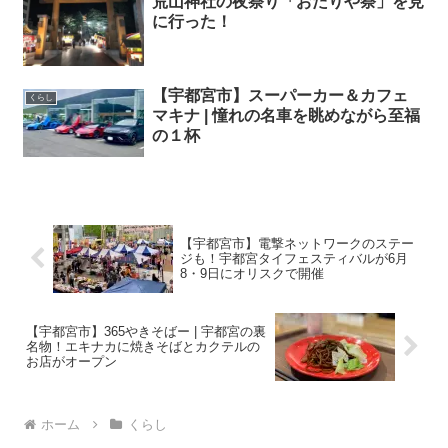
荒山神社の夜祭り「おたりや祭」を見
に行った！
【宇都宮市】スーパーカー＆カフェ
くらし
マキナ | 憧れの名車を眺めながら至福
の１杯
【宇都宮市】電撃ネットワークのステー
ジも！宇都宮タイフェスティバルが6月
8・9日にオリスクで開催
【宇都宮市】365やきそばー | 宇都宮の裏
名物！エキナカに焼きそばとカクテルの
お店がオープン
ホーム
くらし