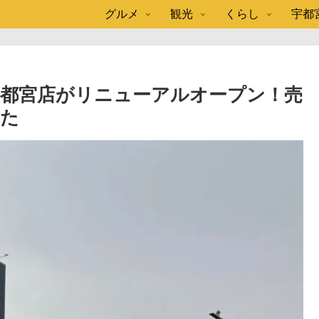
グルメ
観光
くらし
宇都
都宮店がリニューアルオープン！売
した