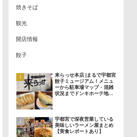
焼きそば
観光
開店情報
餃子
来らっせ本店 |まるで宇都宮
餃子ミュージアム！メニュ
ーから駐車場マップ・混雑
状況までドンキホーテ地下
で餃子がいろいろ食べられ
る！
宇都宮で深夜営業している
美味しいラーメン屋まとめ
【実食レポートあり】