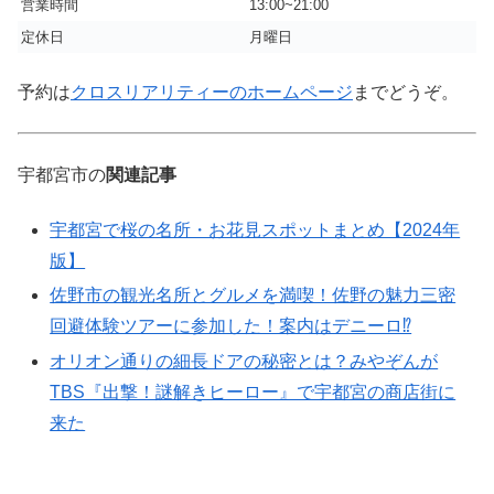
営業時間
13:00~21:00
定休日
月曜日
予約は
クロスリアリティーのホームページ
までどうぞ。
宇都宮市の
関連記事
宇都宮で桜の名所・お花見スポットまとめ【2024年
版】
佐野市の観光名所とグルメを満喫！佐野の魅力三密
回避体験ツアーに参加した！案内はデニーロ⁉︎
オリオン通りの細長ドアの秘密とは？みやぞんが
TBS『出撃！謎解きヒーロー』で宇都宮の商店街に
来た