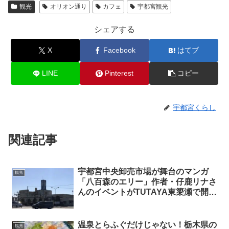
観光
オリオン通り
カフェ
宇都宮観光
シェアする
X
Facebook
はてブ
LINE
Pinterest
コピー
宇都宮くらし
関連記事
宇都宮中央卸売市場が舞台のマンガ
観光
「八百森のエリー」作者・仔鹿リナさ
んのイベントがTUTAYA東簗瀬で開
催！
温泉とらふぐだけじゃない！栃木県の
観光