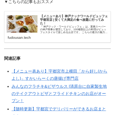
▼こちらの記事もおススメ
【メニューあり】神戸クックワールドビュッフェ
宇都宮店 | 安くて大満足の食べ放題に行ってみ
た！
『 神戸クック・ワールドビュッフェ 』は、業務スーパー
の神戸商事が運営しており、100種類以上の料理がビュッ
フェスタイルで楽しめるお店です。 こちらの最大の魅力
は、目の前の オープンキッチン で作られる出来たての料
fudousan.tech
理。
関連記事
【メニュー表あり】宇都宮市上横田「から好し(から
よし)」すかいらーくの唐揚げ専門店
みんなのフラチキ&ピザウルス |清原台に自家製生地
のテイクアウトピザとフライドチキンのお店がオー
プン！
【随時更新】宇都宮でデリバリーができるお店まと