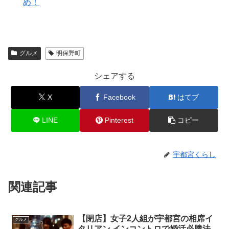
め！
グルメ
明保野町
シェアする
X
Facebook
はてブ
LINE
Pinterest
コピー
宇都宮くらし
関連記事
【閉店】女子2人組が宇都宮の相席イ
グルメ
タリアン インコントロで婚活必勝法