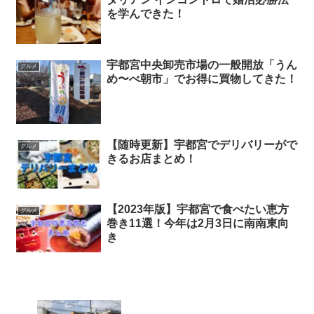
を学んできた！
宇都宮中央卸売市場の一般開放「うん
グルメ
め〜べ朝市」でお得に買物してきた！
【随時更新】宇都宮でデリバリーがで
グルメ
きるお店まとめ！
【2023年版】宇都宮で食べたい恵方
グルメ
巻き11選！今年は2月3日に南南東向
き