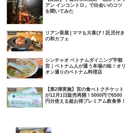
アン インコントロ」で出会いのコツ
を聞いてみた
リアン茶屋 | ママも大喜び！託児付き
カフェ
の和カフェ
シンチャオ ベトナムダイニング宇都
カフェ
宮｜ベトナム人が通う本場の味！オリ
オン通りのベトナム料理店
【第2弾実施】宮の食べトクチケット
グルメ
が12月1日販売再開！5000円で6500
円分使える超お得プレミアム飲食券！