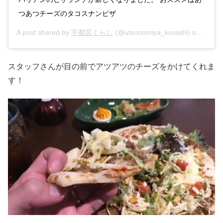
つあつチーズのタコスナンピザ
A post shared by
宇都宮くらし
(@utsunomiya_kurashi) on
Dec 2
スタッフさんが目の前でアツアツのチーズをかけてくれま
す！