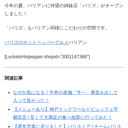
今年の夏、バリアンに待望の姉妹店「バリズ」がオープン
しました！
「バリズ」もバリアン同様にこだわりの空間です。
バリズのホットペッパーグルメ
バリアン
[LocketsHotpepper shopid=”J001147366″]
関連記事
なぜか気になる！牛丼の老舗「牛一」勇気を出して
入って良かった！
【メニューあり】神戸クックワールドビュッフェ宇
都宮店 | 安くて大満足の食べ放題に行ってみた！
【通常営業に戻りました】バリストア | チームバリス