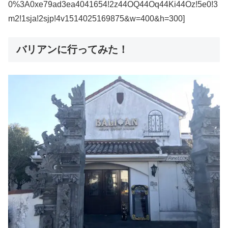
0%3A0xe79ad3ea4041654!2z44OQ44Oq44Ki44Oz!5e0!3
m2!1sja!2sjp!4v1514025169875&w=400&h=300]
バリアンに行ってみた！