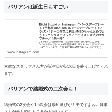
バリアンは誕生日もすごい
Eiichi Suzuki on Instagram: "バースデープレー
ト #宇都宮 #BALIAN #バースデープレート #ア
ラジン #ジーニ何気に満足 #MEGちゃんおめでと
う #ファンタスティックアーティスト #ブタのカ
プチーノ #栄一郎"
23 likes, 1 comments - suzuki_eiichi on April 19, 2017:
"バースデープレート#宇都宮#BALIAN #バースデープレー
ト#アラジン#ジーニ何気に満足#MEGちゃんおめでとう#
ファンタス
www.instagram.com
素敵なスタッフさん方が誕生日や記念日を盛り上げてくれ
ます。
バリアンで結婚式の二次会も！
結婚式の2次会や1.5次会は場所選びがキモですよね…幹事
さんが最も悩むところかと思います。