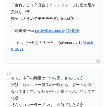
丁度良いピリ辛具合でコッテリスープに硬め麺が
美味しい🥰
餃子も大きめでモチモチ皮がGood👌
ご馳走様〜😋
pic.twitter.com/zlvj1QdO9t
— まつ（〜蓄えの冬〜🍜） (@emunavi1)
March
8, 2021
さて、本日の麺活は「中村家」さんにて🍜
実は、新メニュー誕生の一報から、ずーっと気に
なってまして、それがやっと食べられたワケです
ね😅
そんなカレーラーメンは、正解でした💡☝️