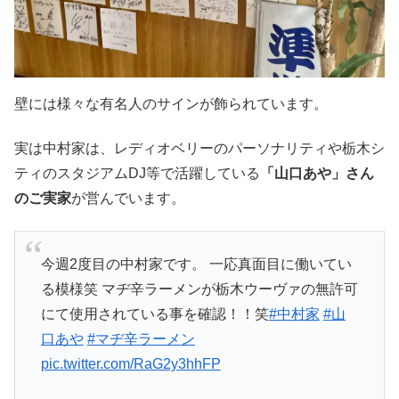
壁には様々な有名人のサインが飾られています。
実は中村家は、レディオベリーのパーソナリティや栃木シ
ティのスタジアムDJ等で活躍している
「山口あや」さん
のご実家
が営んでいます。
今週2度目の中村家です。 一応真面目に働いてい
る模様笑 マヂ辛ラーメンが栃木ウーヴァの無許可
にて使用されている事を確認！！笑
#中村家
#山
口あや
#マヂ辛ラーメン
pic.twitter.com/RaG2y3hhFP