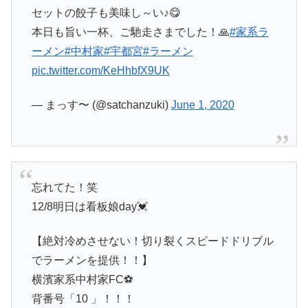
セットの餃子も美味し～い♪😋
本日も旨い一杯、ご馳走さまでした！🙏
#家系ラ
ーメン
#中村家
#宇都宮
#ラーメン
pic.twitter.com/KeHhbfX9UK
— まっす〜 (@satchanzuki)
June 1, 2020
忘れてた！笑
12/8明日は看板娘day💓
【絶対冷めさせない！切り裂くスピードドリブル
でラーメンを提供！！】
横濱家系中村家FC⚽️
背番号「10 」！！！