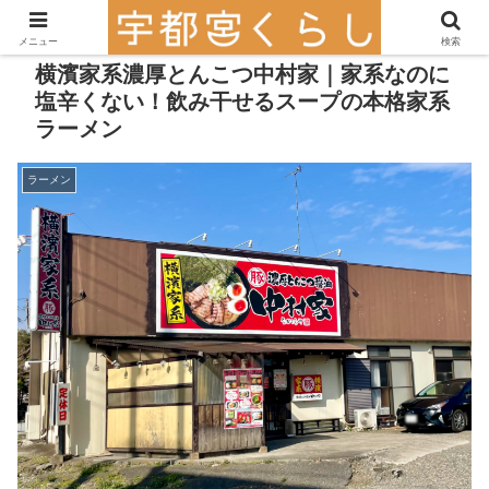
メニュー
検索
横濱家系濃厚とんこつ中村家｜家系なのに
塩辛くない！飲み干せるスープの本格家系
ラーメン
ラーメン