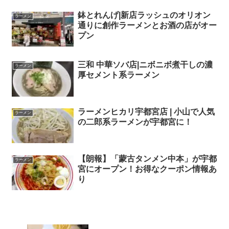
鉢とれんげ|新店ラッシュのオリオン
ラーメン
通りに創作ラーメンとお酒の店がオー
プン
三和 中華ソバ店|ニボニボ煮干しの濃
ラーメン
厚セメント系ラーメン
ラーメンヒカリ宇都宮店 | 小山で人気
ラーメン
の二郎系ラーメンが宇都宮に！
【朗報】「蒙古タンメン中本」が宇都
ラーメン
宮に​オープン！お得なクーポン情報あ
り