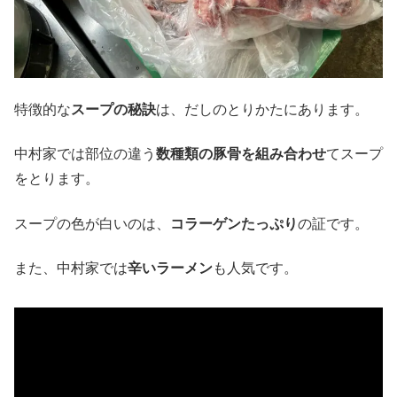
特徴的な
スープの秘訣
は、だしのとりかたにあります。
中村家では部位の違う
数種類の豚骨を組み合わせ
てスープ
をとります。
スープの色が白いのは、
コラーゲンたっぷり
の証です。
また、中村家では
辛いラーメン
も人気です。