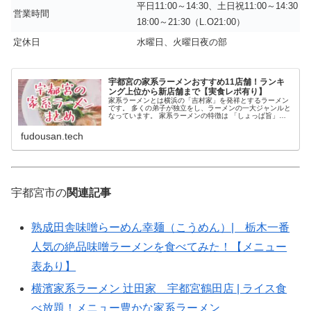
平日11:00～14:30、土日祝11:00～14:30
営業時間
18:00～21:30（L.O21:00）
定休日
水曜日、火曜日夜の部
宇都宮の家系ラーメンおすすめ11店舗！ランキ
ング上位から新店舗まで【実食レポ有り】
家系ラーメンとは横浜の「吉村家」を発祥とするラーメン
です。 多くの弟子が独立をし、ラーメンの一大ジャンルと
なっています。 家系ラーメンの特徴は 「しょっぱ旨」な
豚骨醤油の濃厚なスープ 太めのストレート麺
fudousan.tech
宇都宮市の
関連記事
熟成田舎味噌らーめん幸麺（こうめん）| 栃木一番
人気の絶品味噌ラーメンを食べてみた！【メニュー
表あり】
横濱家系ラーメン 辻田家 宇都宮鶴田店 | ライス食
べ放題！メニュー豊かな家系ラーメン