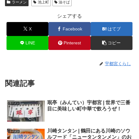
ラーメン
池上町
油そば
シェアする
X
Facebook
はてブ
LINE
Pinterest
コピー
宇都宮くらし
関連記事
珉亭（みんてい）宇都宮 | 世界で三番
ラーメン
目に美味しい町中華で飲ろうぜ！
川崎タンタン | 鶴田にある川崎のソウ
ラーメン
ルフード「ニュータンタンメン」のお