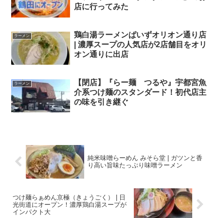
店に行ってみた
鶏白湯ラーメンぱいずオリオン通り店
ラーメン
| 濃厚スープの人気店が2店舗目をオリ
オン通りに出店
【閉店】『らー麺 つるや』宇都宮魚
ラーメン
介系つけ麺のスタンダード！初代店主
の味を引き継ぐ
純米味噌らーめん みそら堂 | ガツンと香
り高い旨味たっぷり味噌ラーメン
つけ麺らぁめん京極（きょうごく） | 日
光街道にオープン！濃厚鶏白湯スープが
インパクト大