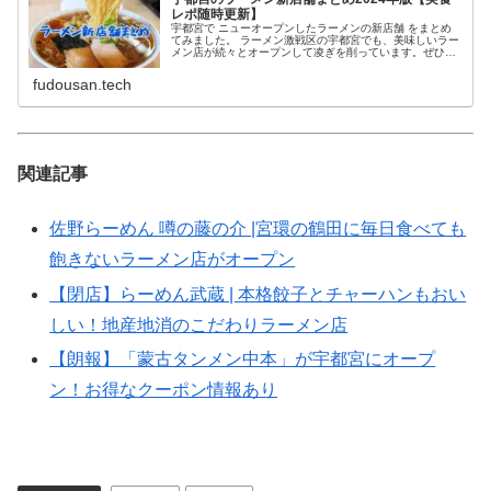
レポ随時更新】
宇都宮で ニューオープンしたラーメンの新店舗 をまとめ
てみました。 ラーメン激戦区の宇都宮でも、美味しいラー
メン店が続々とオープンして凌ぎを削っています。ぜひチ
ェックしてみてください！ ※情報は取材時の内容です。
fudousan.tech
関連記事
佐野らーめん 噂の藤の介 |宮環の鶴田に毎日食べても
飽きないラーメン店がオープン
【閉店】らーめん武蔵 | 本格餃子とチャーハンもおい
しい！地産地消のこだわりラーメン店
【朗報】「蒙古タンメン中本」が宇都宮に​オープ
ン！お得なクーポン情報あり