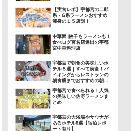
【実食レポ】宇都宮の二郎
系・G系ラーメンおすすめ
渾身の１５店舗！
中華園 |餃子もラーメンも！
食べログ百名店選出の宇都
宮中華料理店
宇都宮で朝食の美味しいホ
テル８選｜すべて実食！バ
イキングからレストランの
朝食膳までおすすめの朝食
まとめ
宇都宮で食べられる！人気
の美味しい佐野ラーメンま
とめ
宇都宮の大浴場やサウナが
あるホテル8選【宿泊レポ
ート有り】