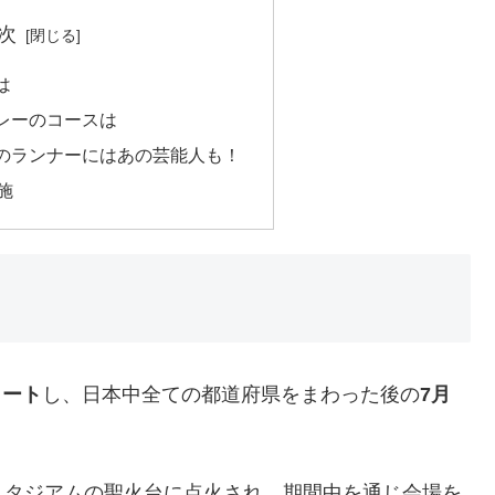
次
は
レーのコースは
のランナーにはあの芸能人も！
施
タート
し、日本中全ての都道府県をまわった後の
7月
スタジアムの聖火台に点火され、期間中を通じ会場を