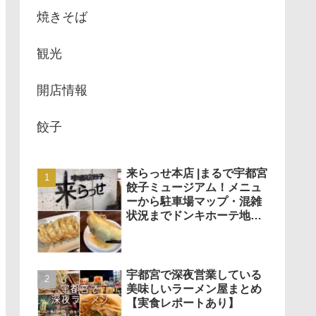
焼きそば
観光
開店情報
餃子
来らっせ本店 |まるで宇都宮
餃子ミュージアム！メニュ
ーから駐車場マップ・混雑
状況までドンキホーテ地下
で餃子がいろいろ食べられ
る！
宇都宮で深夜営業している
美味しいラーメン屋まとめ
【実食レポートあり】