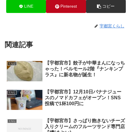
LINE
Pinterest
コピー
宇都宮くらし
関連記事
【宇都宮市】餃子が中華まんになっち
くらし
ゃった！ベルモール2階『ナンキンプ
ラス』に新名物が誕生！
【宇都宮市】12月10日バナナジュー
くらし
スのノマドカフェがオープン！SNS
投稿で1杯100円に
【宇都宮市】さっぱり飽きないチーズ
くらし
入りクリームのフルーツサンド専門店