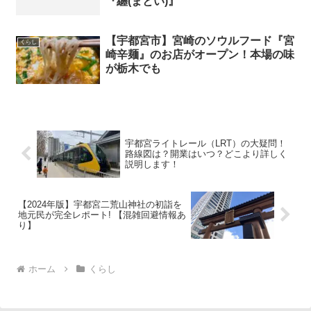
『纏(まとい)』
【宇都宮市】宮崎のソウルフード『宮
くらし
崎辛麺』のお店がオープン！本場の味
が栃木でも
宇都宮ライトレール（LRT）の大疑問！
路線図は？開業はいつ？どこより詳しく
説明します！
【2024年版】宇都宮二荒山神社の初詣を
地元民が完全レポート! 【混雑回避情報あ
り】
ホーム
くらし