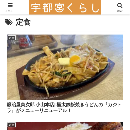
メニュー
検索
定食
定食
鍛冶屋寅次郎 小山本店| 極太鉄板焼きうどんの『カジト
ラ』がメニューリニューアル！
定食