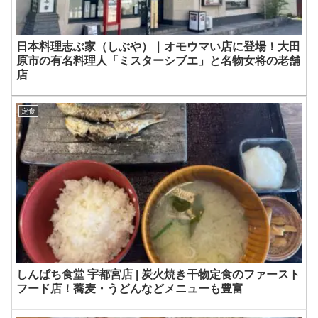
日本料理志ぶ家（しぶや）｜オモウマい店に登場！大田
原市の有名料理人「ミスターシブエ」と名物女将の老舗
店
定食
しんぱち食堂 宇都宮店 | 炭火焼き干物定食のファースト
フード店！蕎麦・うどんなどメニューも豊富