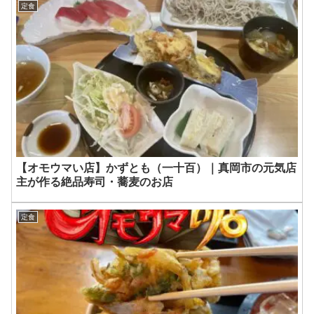
定食
【オモウマい店】かずとも（一十百）｜真岡市の元気店
主が作る絶品寿司・蕎麦のお店
定食