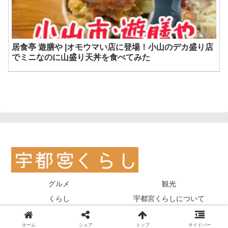
居食亭 遊膳や |オモウマい店に登場！小山のデカ盛り店
でミニなのに山盛り天丼を食べてみた
グルメ
観光
くらし
宇都宮くらしについて
Copyright © 2017-2026 宇都宮くらし All Rights Reserved.
ホーム
シェア
トップ
サイドバー