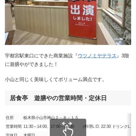
宇都宮駅東口にできた商業施設『
ウツノミヤテラス
』3階
に遊膳やができました！
小山と同じく美味しくてボリューム満点です。
居食亭 遊膳やの営業時間・定休日
住所
栃木県小山市神山２－８－１５
営業時間
11:30～14:00、17:00～23:30
（料理L.O. 22:30 ドリンクL.O. 
定休日
木曜日