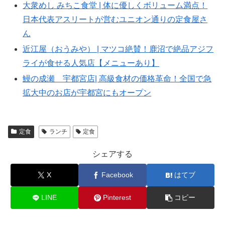
大衆めし みちこ食堂 | 体に優しくボリューム満点！
日本代表アスリートが営むユニオン通りの定食屋さ
ん
近江屋（おうみや） | マツコ絶賛！鹿沼で絶品アジフ
ライが食せる人気店【メニューあり】
鰻の成瀬 宇都宮店| 高級食材の価格革命！全国で急
拡大中のお店が宇都宮にもオープン
定食
ランチ
定食
シェアする
X
Facebook
はてブ
LINE
Pinterest
コピー