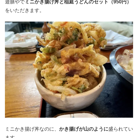
遊膳やで
ミニかき揚げ丼と稲庭うどんのセット（950円）
をいただきます。
ミニかき揚げ丼なのに、
かき揚げが山のように
盛られてい
ます。