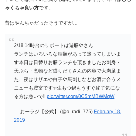
ゃくちゃ良い方
です。
昔はやんちゃだったそうですが…
2/18 14時台のリポートは遊膳やさん
ランチはいろいろな種類があって迷ってしまいま
す本日は日替りお膳ランチを頂きましたお刺身・
天ぷら・煮物など盛りだくさんの内容で大満足ま
た、夜はサザエや白子や馬刺しなどお酒に合うメ
ニューも豊富です✨生もつ鍋もうすぐ終了気にな
る方は急いで‼️
pic.twitter.com/0C5mMBWMqW
— おーラジ【公式】 (@o_radi_775)
February 18,
2019