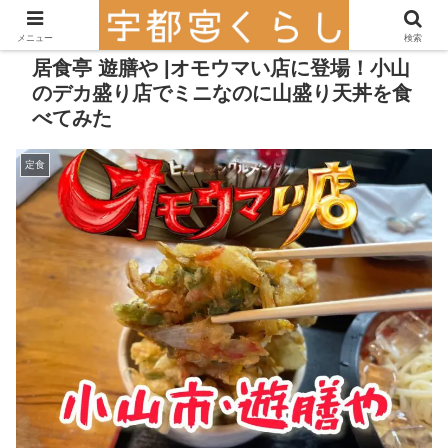
メニュー
検索
居食亭 遊膳や |オモウマい店に登場！小山
のデカ盛り店でミニなのに山盛り天丼を食
べてみた
定食