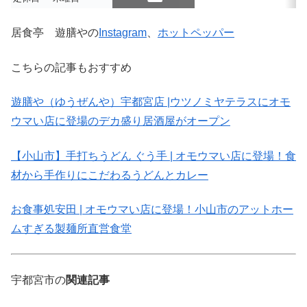
スクロールできます
居食亭 遊膳やの
Instagram
、
ホットペッパー
こちらの記事もおすすめ
遊膳や（ゆうぜんや）宇都宮店 |ウツノミヤテラスにオモ
ウマい店に登場のデカ盛り居酒屋がオープン
【小山市】手打ちうどん ぐう手 | オモウマい店に登場！食
材から手作りにこだわるうどんとカレー
お食事処安田 | オモウマい店に登場！小山市のアットホー
ムすぎる製麺所直営食堂
宇都宮市の
関連記事