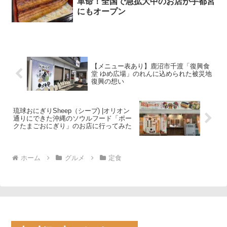
革命！全国で急拡大中のお店が宇都宮
にもオープン
【メニュー表あり】鹿沼市千渡「復興食
堂 ゆめ広場」のれんに込められた被災地
復興の想い
琉球おにぎりSheep（シープ) |オリオン
通りにできた沖縄のソウルフード「ポー
クたまごおにぎり」のお店に行ってみた
ホーム
グルメ
定食