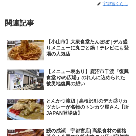
宇都宮くらし
関連記事
【小山市】大衆食堂たんぽぽ | デカ盛
定食
りメニューに丸ごと鍋！テレビにも登
場の人気店
【メニュー表あり】鹿沼市千渡「復興
定食
食堂 ゆめ広場」のれんに込められた
被災地復興の想い
とんかつ渡辺 | 高根沢町のデカ盛りカ
定食
ツカレーが名物のトンカツ屋さん【所
JAPAN登場店】
鰻の成瀬 宇都宮店| 高級食材の価格
定食