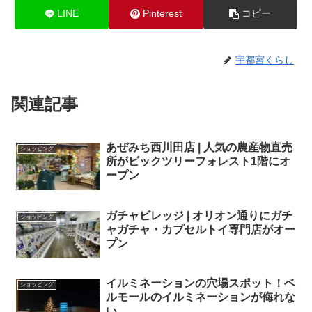
LINE
Pinterest
コピー
宇都宮くらし
関連記事
あぜみち西川田店 | 人気の農産物直売
ショッピング
所がビックツリーフォレスト1階にオ
ープン
ガチャビレッジ | オリオン通りにガチ
ショッピング
ャガチャ・カプセルトイ専門店がオー
プン
イルミネーションの穴場スポット！ベ
ショッピング
ルモールのイルミネーションが侮れな
い