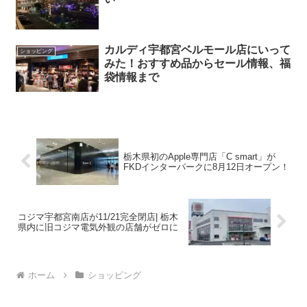
カルディ宇都宮ベルモール店にいって
ショッピング
みた！おすすめ品からセール情報、福
袋情報まで
栃木県初のApple専門店「C smart」が
FKDインターパークに8月12日オープン！
コジマ宇都宮南店が11/21完全閉店| 栃木
県内に旧コジマ電気外観の店舗がゼロに
ホーム
ショッピング