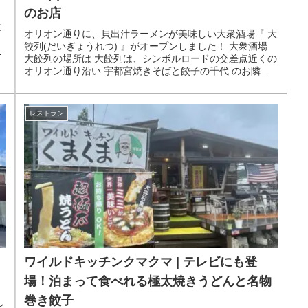
のお店
に
オリオン通りに、貝出汁ラーメンが美味しい大衆酒場『 大
餃列(だいぎょうれつ) 』がオープンしました！ 大衆酒場
に
大餃列の場所は 大餃列は、シンボルロードの交差点近くの
オリオン通り沿い 宇都宮焼きそばと餃子の千代 のお隣で
す。
レストラン
ワイルドキッチンクマクマ | テレビにも登
場！泊まって食べれる極太焼きうどんと名物
巻き餃子
し