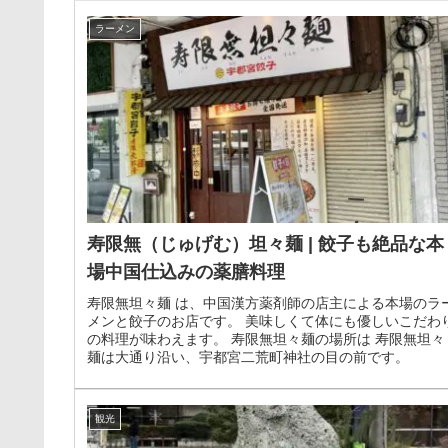
ラーメン
寿限無（じゅげむ）坦々麺 | 餃子も絶品な本
場中国仕込みの薬膳料理
寿限無坦々麺 は、中国漢方薬剤師の店主による本場のラ
メンと餃子のお店です。 美味しくて体にも優しいこだわ
の料理が味わえます。 寿限無坦々麺の場所は 寿限無坦々
麺は大通り沿い、宇都宮二荒町神社の目の前です。
観光