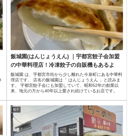
飯城園(はんじょうえん) ｜宇都宮餃子会加盟
の中華料理店！冷凍餃子の自販機もあるよ
飯城園 は、宇都宮市街から少し離れた今泉町にある中華料
さ
理店です。 店名の飯城園は「 はんじょうえん 」と読みま
番
す。 宇都宮餃子会にも加盟していて、昭和52年の創業以
来、地元の方から40年以上愛され続けているお店です。
餃子