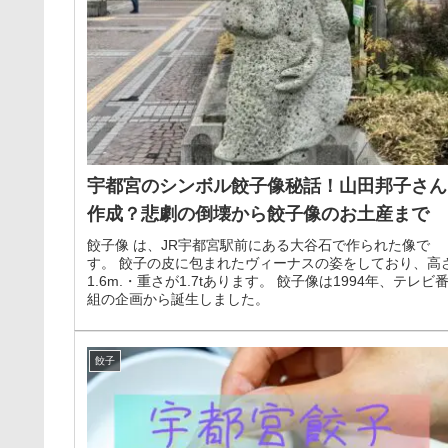
宇都宮のシンボル餃子像秘話！山田邦子さん
作成？悲劇の倒壊から餃子像のお土産まで
餃子像 は、JR宇都宮駅前にある大谷石で作られた像で
す。 餃子の皮に包まれたヴィーナスの姿をしており、高
1.6m.・重さが1.7tあります。 餃子像は1994年、テレビ
組の企画から誕生しました。
餃子