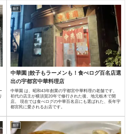
餃子
中華園 |餃子もラーメンも！食べログ百名店選
出の宇都宮中華料理店
ー
中華園 は、昭和43年創業の宇都宮中華料理の老舗です。
り
初代の店主が横須賀20年で修行された後、地元栃木で開
店。 現在では食べログの中華百名店にも選ばれた、長年宇
都宮民に愛されるお店です。
餃子