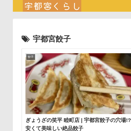
宇都宮餃子
餃子
ぎょうざの笑平 睦町店 | 宇都宮餃子の穴場!?
安くて美味しい絶品餃子