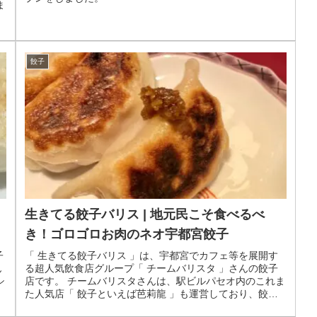
ま
餃子
生きてる餃子バリス | 地元民こそ食べるべ
き！ゴロゴロお肉のネオ宇都宮餃子
子
「 生きてる餃子バリス 」は、宇都宮でカフェ等を展開す
ん
る超人気飲食店グループ「 チームバリスタ 」さんの餃子
シ
店です。 チームバリスタさんは、駅ビルパセオ内のこれま
た人気店「 餃子といえば芭莉龍 」も運営しており、餃子
も本格派です。