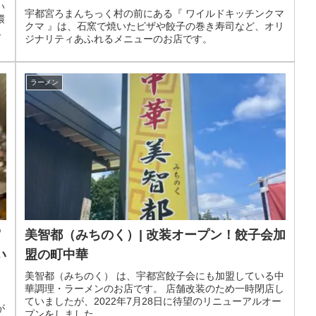
い
宇都宮ろまんちっく村の前にある『 ワイルドキッチンクマ
環
クマ 』は、石窯で焼いたピザや餃子の巻き寿司など、オリ
国
ジナリティあふれるメニューのお店です。
ラーメン
宮
美智都（みちのく）| 改装オープン！餃子会加
い
盟の町中華
美智都（みちのく） は、宇都宮餃子会にも加盟している中
華調理・ラーメンのお店です。 店舗改装のため一時閉店し
ていましたが、2022年7月28日に待望のリニューアルオー
が
プンをしました。