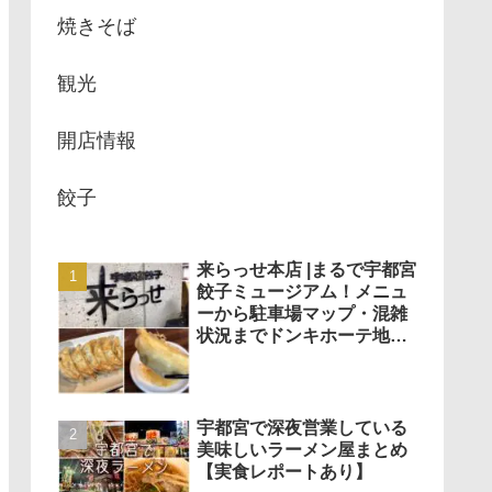
焼きそば
観光
開店情報
餃子
来らっせ本店 |まるで宇都宮
餃子ミュージアム！メニュ
ーから駐車場マップ・混雑
状況までドンキホーテ地下
で餃子がいろいろ食べられ
る！
宇都宮で深夜営業している
美味しいラーメン屋まとめ
【実食レポートあり】