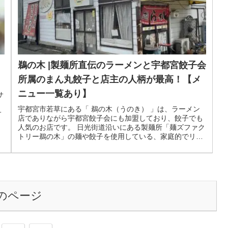
鵜の木 |製麺所直伝のラーメンと宇都宮餃子会
所属のまん丸餃子と店主の人柄が最高！【メ
ニュー一覧あり】
サ
宇都宮市若草にある「 鵜の木（うのき） 」は、ラーメン
サ
店でありながら宇都宮餃子会にも加盟しており、餃子でも
人気のお店です。 日光街道沿いにある製麺所「麺ズファク
トリー鵜の木」の麺や餃子を使用している、家庭的でリー
ズナブルなお店です。
のページ