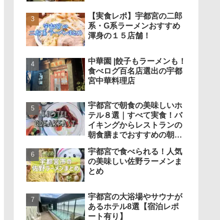
【実食レポ】宇都宮の二郎
系・G系ラーメンおすすめ
渾身の１５店舗！
中華園 |餃子もラーメンも！
食べログ百名店選出の宇都
宮中華料理店
宇都宮で朝食の美味しいホ
テル８選｜すべて実食！バ
イキングからレストランの
朝食膳までおすすめの朝食
まとめ
宇都宮で食べられる！人気
の美味しい佐野ラーメンま
とめ
宇都宮の大浴場やサウナが
あるホテル8選【宿泊レポ
ート有り】