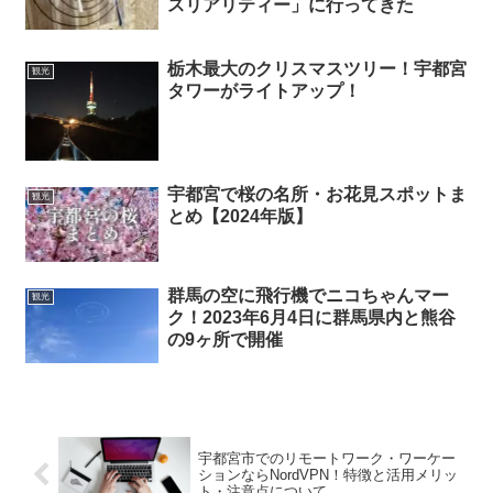
スリアリティー」に行ってきた
栃木最大のクリスマスツリー！宇都宮
観光
タワーがライトアップ！
宇都宮で桜の名所・お花見スポットま
観光
とめ【2024年版】
群馬の空に飛行機でニコちゃんマー
観光
ク！2023年6月4日に群馬県内と熊谷
の9ヶ所で開催
宇都宮市でのリモートワーク・ワーケー
ションならNordVPN！特徴と活用メリッ
ト・注意点について