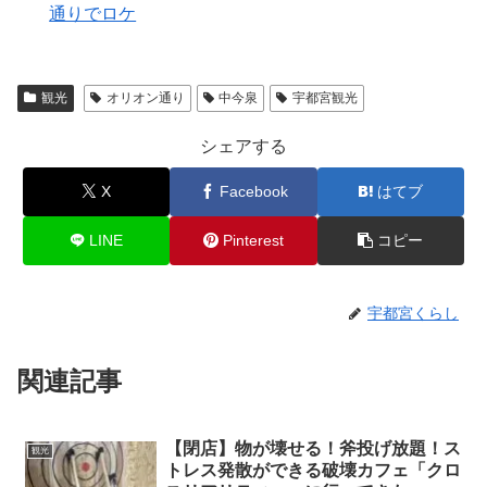
通りでロケ
観光
オリオン通り
中今泉
宇都宮観光
シェアする
X
Facebook
はてブ
LINE
Pinterest
コピー
宇都宮くらし
関連記事
【閉店】物が壊せる！斧投げ放題！ス
観光
トレス発散ができる破壊カフェ「クロ