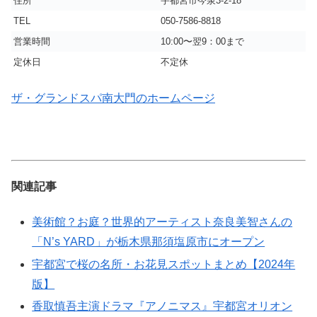
住所
宇都宮市今泉3-2-18
TEL
050-7586-8818
営業時間
10:00〜翌9：00まで
定休日
不定休
ザ・グランドスパ南大門のホームページ
関連記事
美術館？お庭？世界的アーティスト奈良美智さんの
「N’s YARD」が栃木県那須塩原市にオープン
宇都宮で桜の名所・お花見スポットまとめ【2024年
版】
香取慎吾主演ドラマ『アノニマス』宇都宮オリオン