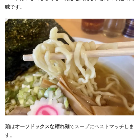
味
です。
麺は
オーソドックスな縮れ麺
でスープにベストマッチしま
す。