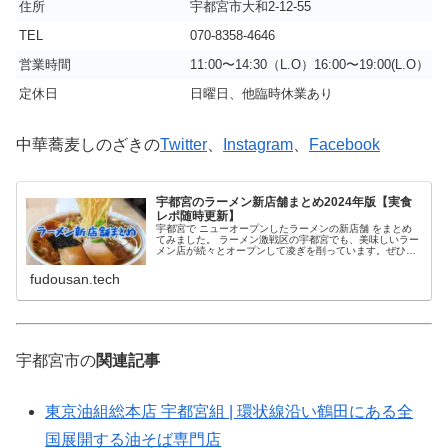
住所
宇都宮市大和2-12-55
TEL
070-8358-4646
営業時間
11:00〜14:30（L.O）16:00〜19:00(L.O）
定休日
日曜日、他臨時休業あり
中華蕎麦しのざきの
Twitter
、
Instagram
、
Facebook
宇都宮のラーメン新店舗まとめ2024年版【実食
レポ随時更新】
宇都宮で ニューオープンしたラーメンの新店舗 をまとめ
てみました。 ラーメン激戦区の宇都宮でも、美味しいラー
メン店が続々とオープンして凌ぎを削っています。ぜひチ
ェックしてみてください！ ※情報は取材時の内容です。
fudousan.tech
宇都宮市の
関連記事
東京油組総本店 宇都宮組 | 環状線沿い鶴田にある全
国展開する油そば専門店