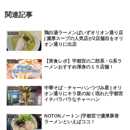
関連記事
鶏白湯ラーメンぱいずオリオン通り店
ラーメン
| 濃厚スープの人気店が2店舗目をオリ
オン通りに出店
【実食レポ】宇都宮の二郎系・G系ラ
ラーメン
ーメンおすすめ渾身の１５店舗！
中華そば・チャーハンつづみ星 | オリ
ラーメン
オン通りにキラ星の如く現れた宇都宮
イチパラパラなチャーハン
NOTONノートン |宇都宮で濃厚豚骨
ラーメン
ラーメンといえばココ！