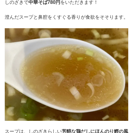
しのざきで
中華そば780円
をいただきます！
澄んだスープと鼻腔をくすぐる香りが食欲をそそります。
スープは、しのざきらしい
芳醇な鶏だしにほんのり鰹の風