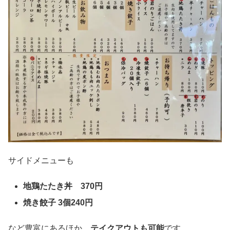
サイドメニューも
地鶏たたき丼 370円
焼き餃子 3個240円
など豊富にあるほか、
テイクアウトも可能
です。