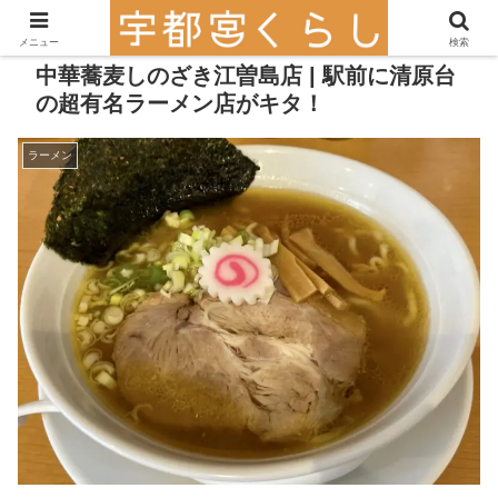
メニュー
検索
中華蕎麦しのざき江曽島店 | 駅前に清原台
の超有名ラーメン店がキタ！
ラーメン