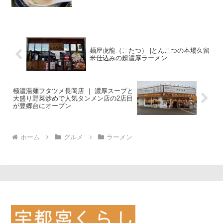
麺屋虎龍（こたつ） |とんこつの本場久留
米仕込みの超濃厚ラーメン
極濃湯麺フタツメ長岡店 ｜ 濃厚スープと
大盛り野菜炒めで人気タンメン店の2店目
が豊郷台にオープン
ホーム
グルメ
ラーメン