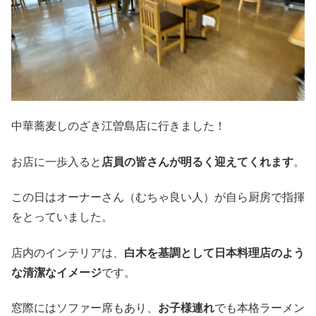
中華蕎麦しのざき江曽島店に行きました！
お店に一歩入ると
店員の皆さんが明るく迎えてくれます
。
この日はオーナーさん（むちゃ良い人）が自ら厨房で指揮
をとっていました。
店内のインテリアは、
白木を基調として日本料理店のよう
な清潔なイメージ
です。
窓際にはソファー席もあり、
お子様連れ
でも本格ラーメン