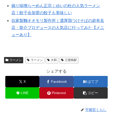
煽り味噌らーめん正宗｜ゆいの杜の人気ラーメン
店！餃子会加盟の餃子も美味しい
自家製麵オオモリ製作所｜濃厚鶏つけそばの超有名
店・龍介プロデュースの人気店に行ってみた【メニ
ューあり】
ラーメン
ラーメン
大和
江曽島駅
シェアする
X
Facebook
はてブ
LINE
Pinterest
コピー
宇都宮くらし